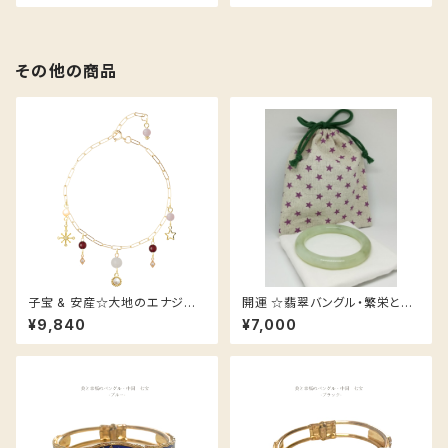
その他の商品
子宝 & 安産☆大地のエナジー
開運 ☆翡翠バングル・繁栄と成
ブレスレット (No11)
功の最強ストーン！ ポーチ付き
¥9,840
¥7,000
♡