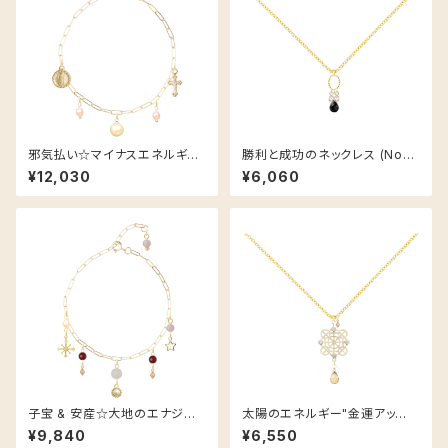
邪気払い☆マイナスエネルギー
勝利と成功のネックレス (No1
を寄せ付けないブレスレット (N
2)
¥12,030
¥6,060
o13)
子宝 & 安産☆大地のエナジー
太陽のエネルギー"金運アッ
ブレスレット (No11)
プ"ネックレス (No10)
¥9,840
¥6,550