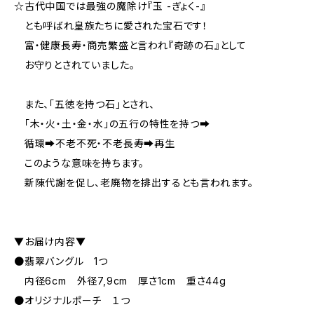
☆古代中国では最強の魔除け『玉 -ぎょく-』
とも呼ばれ皇族たちに愛された宝石です！
富・健康長寿・商売繁盛と言われ『奇跡の石』として
お守りとされていました。
また、「五徳を持つ石」とされ、
「木・火・土・金・水」の五行の特性を持つ➡
循環➡不老不死・不老長寿➡再生
このような意味を持ちます。
新陳代謝を促し、老廃物を排出するとも言われます。
▼お届け内容▼
●翡翠バングル 1つ
内径6cm 外径7,9cm 厚さ1cm 重さ44g
●オリジナルポーチ １つ