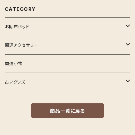
CATEGORY
お財布ベッド
お財布ベッド
開運アクセサリー
ヒーリング座布団
リング
開運小物
バングル
占いグッズ
ネックレス
ルノルマンカード
商品一覧に戻る
ブレスレット