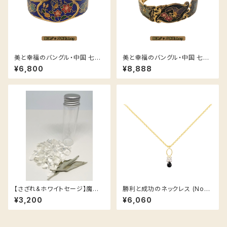
美と幸福のバングル・中国 七宝
美と幸福のバングル・中国 七宝
焼き 「蝶と花」-ブルー -
焼き 「蝶と花」-ブラック -
¥6,800
¥8,888
【さざれ&ホワイトセージ】魔法
勝利と成功のネックレス (No1
の浄化小瓶！ 可愛い専用ポーチ
2)
¥3,200
¥6,060
付き ♡