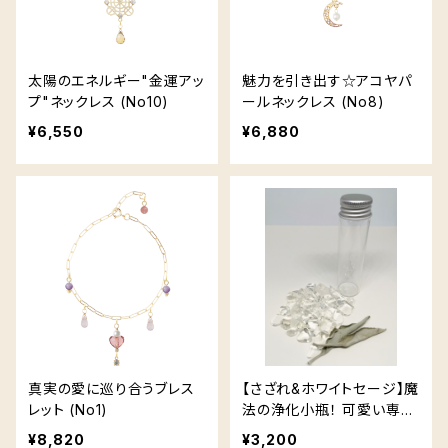
太陽のエネルギー"金運アッ
魅力を引き出す☆アコヤパ
プ"ネックレス (No10)
ールネックレス (No8)
¥6,550
¥6,880
真実の愛に巡り合うブレス
【さざれ&ホワイトセージ】魔
レット (No1)
法の浄化小瓶！ 可愛い専用
ポーチ付き ♡
¥8,820
¥3,200