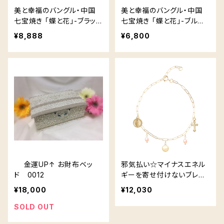
美と幸福のバングル・中国
美と幸福のバングル・中国
七宝焼き 「蝶と花」-ブラック
七宝焼き 「蝶と花」-ブルー
-
-
¥8,888
¥6,800
金運UP↑ お財布ベッ
邪気払い☆マイナスエネル
ド 0012
ギーを寄せ付けないブレス
レット (No13)
¥18,000
¥12,030
SOLD OUT