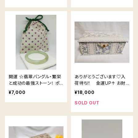
開運 ☆翡翠バングル・繁栄
ありがとうございます♡入
と成功の最強ストーン！ ポ
荷待ち!! 金運UP↑ お財
ーチ付き♡
布ベッド 0021
¥7,000
¥18,000
SOLD OUT